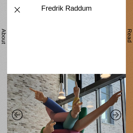
Fredrik Raddum
About
Read